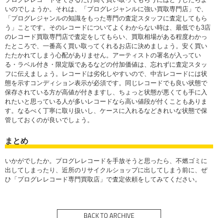
いのでしょうか。それは、「プログレジャンルに強い買取専門店」で、
「プログレジャンルの知識をもった専門の査定スタッフに査定してもら
う」ことです。そのレコードについてよくわからない時は、最低でも3店
のレコード買取専門店で査定をしてもらい、買取相場がある程度わかっ
たところで、一番高く買い取ってくれるお店に決めましょう。安く買い
たたかれてしまう心配がありません。アーティストの署名が入ってい
る・ラベル付き・限定版であるなどの付加価値は、忘れずに査定スタッ
フに伝えましょう。レコードは劣化しやすいので、中古レコードには状
態を示すコンディション表示が必須です。同じレコードでも良い状態で
保存されている方が高値が付きますし、ちょっと状態が悪くても手に入
れたいと思っている人が多いレコードなら高い値段が付くこともありま
す。なるべく丁寧に取り扱いし、ケースに入れるなどきれいな状態で保
管しておくのが良いでしょう。
まとめ
いかがでしたか。プログレレコードを手放そうと思ったら、不燃ゴミに
出してしまったり、近所のリサイクルショップに出してしまう前に、ぜ
ひ「プログレレコード専門買取店」で査定依頼をしてみてください。
BACK TO ARCHIVE