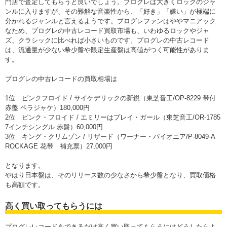
門店で査定してもらうと良いでしょう。プログレは大きくロックのジャ
ンルに入りますが、その難解な音楽性から、「好き」「嫌い」が極端に
分かれるジャンルと言えるようです。プログレファンはややマニアック
なため、プログレの中古レコード買取市場も、いわゆるロックやジャ
ズ、クラシックに比べれば小さいものです。プログレの中古レコード
は、流通量が少ない希少盤や限定生産盤は高値がつく可能性がありま
す。
プログレの中古レコードの買取相場は
1位 ピンクフロイド / サイケデリックの新鋭（東芝音工/OP-8229 帯付
赤盤 ペラジャケ）180,000円
2位 ピンク・フロイド / エミリーはプレイ・ガール（東芝音工/OR-1785
7インチシングル 赤盤）60,000円
3位 キング・クリムゾン / リザード（ワーナー・パイオニア/P-8049-A
ROCKAGE 花帯 補充票）27,000円
となります。
やはり日本盤は、そのリリース数の少なさから希少盤となり、買取価格
も高額です。
高く買い取ってもらうには
プログレレコードをできるだけ高く買い取ってもらうにはどうしたらよ