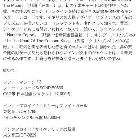
The Moon」（邦題「狂気」）は、初の全米チャート1位を獲得した名
盤。その後30年にわたりランクインを続けるギネス記録を保持するモン
スター・レコードです。イギリスの人気デザイナーヒプノシスの「光の
プリズム」を描いたレコードジャケットも、名作として知られ、音楽、
ジャケットともに名盤といわれる一枚です。続いて、ジェネシスの
「Nursery Cryme」（邦題「怪奇骨董音楽箱」）、キング・クリムゾンの
「In The Court Of The Crimson King」（邦題「クリムゾンキングの宮
殿」）。狂気と美を表現した赤と青で画面いっぱいに描かれた、鼻の穴
全開の顔が一度見たら忘れられないインパクトのジャケットは、音楽史
に残る名作です。邦題も複雑怪奇な凝ったタイトルが多いですね。
続いて、
ソフト・マシーン / 3
ソニー・レコードS/SONP-50336
CAP帯 日本独自ジャケット 27,000円
ピンク・フロイド / エミリーはプレイ・ガール
東芝音工/OR-1785
7インチシングル 赤盤 60,000円
ピンクフロイド / サイケデリックの新鋭
東芝音工/OP-8229