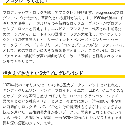
“プログレ”ってなに？
プログレッシブ・ロックを略してプログレと呼びます。progressive(プロ
グレッシブ)は進歩的、革新的という意味があります。1960年代後半にイ
ギリスで誕生した、進歩的かつ革新的なロックムーブメントがプログレ
ッシブ・ロックと言えます。エルビス・プレスリーに代表される踊るた
めのロックから、ビートルズの登場でロックが大衆化し、サイケデリッ
クという時代背景のもと「サージェント・ペパーズ・ロンリー・ハー
ツ・クラブ・バンド」をリリース。”コンセプチュアル”なロックアルバム
として、後のプログレに大きな影響を与えました。プログレは、コンセ
プチュアルで芸術性が高い楽曲が多く、故に「難解」と揶揄されるジャ
ンルでもあります。
押さえておきたい5大”プログレ”バンド
1970年代のイギリスでは、いわゆる五大プログレ・バンドといわれる、
キング・クリムゾン、ピンク・フロイド、イエス、EL&P、ジェネシスな
どがプログレを牽引し盛り上げました。ロックにクラシック、ジャズ、
民族音楽などを融合させた、まさに、今までに無い、誰も聴いた事が無
い前衛的なロックで、バンドごとにその音楽性もさまざま。さまざまな
技法を用いた、芸術的長大作が多いプログレ。間奏もこれでもかという
くらい長く、変調に次ぐ変調、一曲が20〜30分のものもザラ！ますます
興味深い必聴のジャンルです。