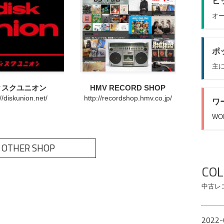
ヒッ
オー
ポッ
主に
ィスクユニオン
HMV RECORD SHOP
://diskunion.net/
http://recordshop.hmv.co.jp/
ワ
WO
 OTHER SHOP
CO
中古レ
2022-