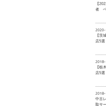
【20
者 
2020-
【茨
店5
2018-
【栃
店5
2018-
中古
取サ