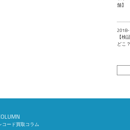
舗】
2018-
【検
どこ
COLUMN
レコード買取コラム