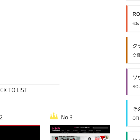
RO
60
クラ
交響
ソウ
SOU
CK TO LIST
その
OT