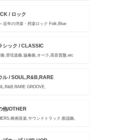
CK / ロック
s～近年の洋楽・邦楽ロック Folk,Blue
シック / CLASSIC
曲,管弦楽曲,協奏曲,オペラ,高音質盤,etc
ル / SOUL,R&B,RARE
L,R&B,RARE GROOVE,
他/OTHER
HERS,映画音楽,サウンドトラック,歌謡曲,