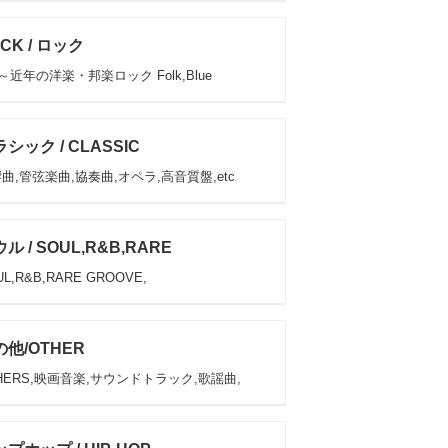
CK / ロック
s～近年の洋楽・邦楽ロック Folk,Blue
シック / CLASSIC
曲,管弦楽曲,協奏曲,オペラ,高音質盤,etc
ル / SOUL,R&B,RARE
L,R&B,RARE GROOVE,
他/OTHER
HERS,映画音楽,サウンドトラック,歌謡曲,