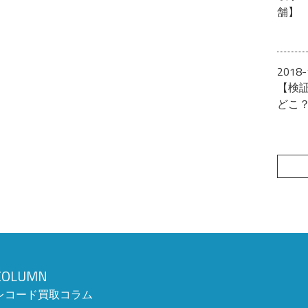
舗】
2018-
【検
どこ
COLUMN
レコード買取コラム