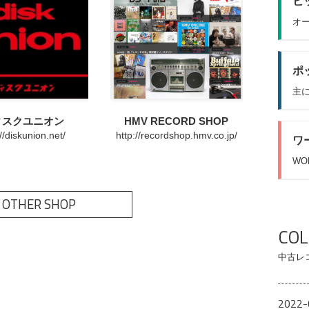
ヒッ
オー
ポッ
主に
ィスクユニオン
HMV RECORD SHOP
://diskunion.net/
http://recordshop.hmv.co.jp/
ワ
WO
 OTHER SHOP
CO
中古レ
2022-