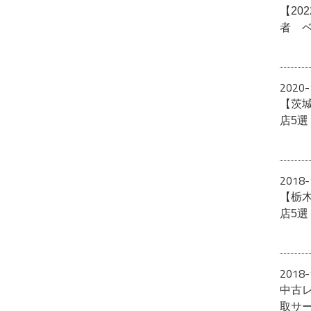
【20
者 
2020-
【茨
店5
2018-
【栃
店5
2018-
中古
取サ