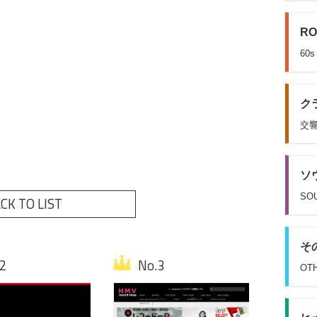
RO
60
クラ
交響
ソウ
SOU
CK TO LIST
その
OT