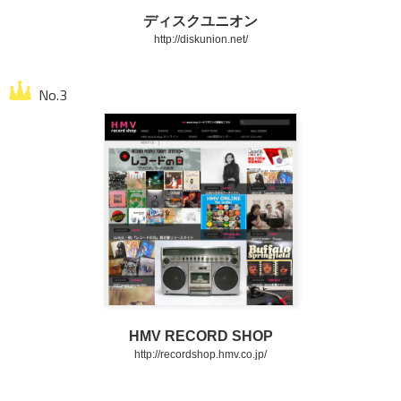
ディスクユニオン
http://diskunion.net/
HMV RECORD SHOP
http://recordshop.hmv.co.jp/