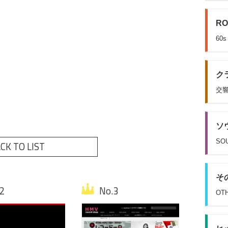
RO
60
クラ
交響
ソウ
SOU
CK TO LIST
その
OT