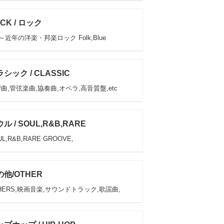
CK / ロック
s～近年の洋楽・邦楽ロック Folk,Blue
シック / CLASSIC
曲,管弦楽曲,協奏曲,オペラ,高音質盤,etc
ル / SOUL,R&B,RARE
L,R&B,RARE GROOVE,
他/OTHER
HERS,映画音楽,サウンドトラック,歌謡曲,