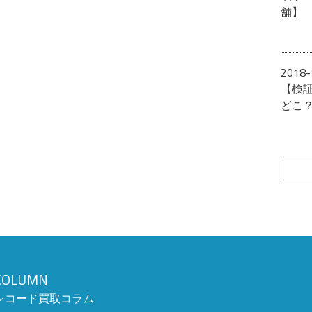
舗】
2018-
【検
どこ
COLUMN
レコード買取コラム