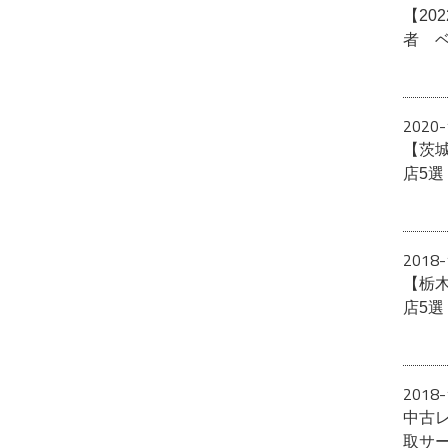
【20
者 
2020-
【茨
店5
2018-
【栃
店5
2018-
中古
取サ