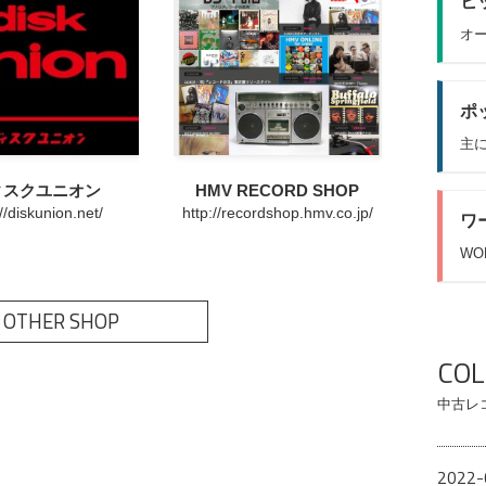
ヒッ
オー
ポッ
主に
ィスクユニオン
HMV RECORD SHOP
://diskunion.net/
http://recordshop.hmv.co.jp/
ワ
WO
 OTHER SHOP
CO
中古レ
2022-