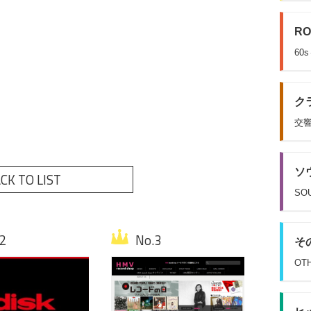
RO
60
クラ
交響
ソウ
CK TO LIST
SOU
その
OT