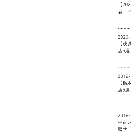
【20
者 
2020-
【茨
店5
2018-
【栃
店5
2018-
中古
取サ