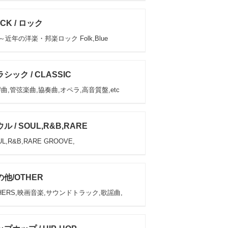
CK / ロック
s～近年の洋楽・邦楽ロック Folk,Blue
シック / CLASSIC
曲,管弦楽曲,協奏曲,オペラ,高音質盤,etc
ル / SOUL,R&B,RARE
L,R&B,RARE GROOVE,
他/OTHER
HERS,映画音楽,サウンドトラック,歌謡曲,