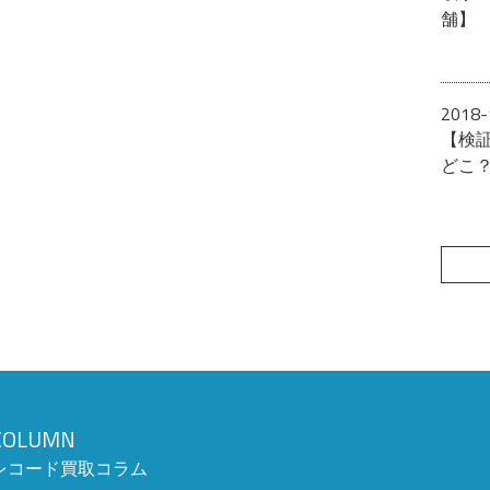
舗】
2018-
【検
どこ
COLUMN
レコード買取コラム