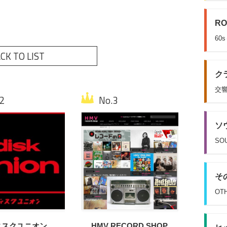
RO
60
CK TO LIST
クラ
交響
ソウ
SOU
その
OT
ィスクユニオン
HMV RECORD SHOP