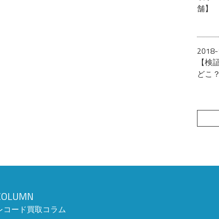
舗】
2018-
【検
どこ
COLUMN
レコード買取コラム