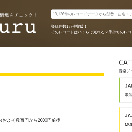
登録件数1万件突破！
そのレコードはいくらで売れる？
手持ちのレコ
CAT
音楽ジ
JA
歌謡
JA
よりおおよそ数百円から2000円前後
MO