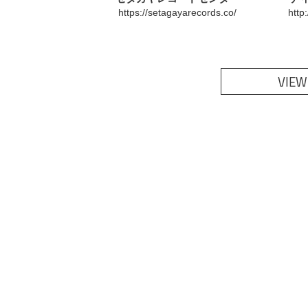
https://setagayarecords.co/
http
VIEW