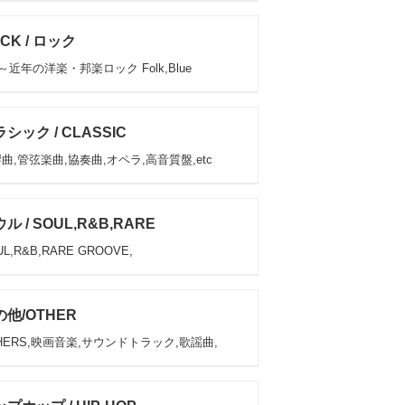
CK / ロック
s～近年の洋楽・邦楽ロック Folk,Blue
シック / CLASSIC
曲,管弦楽曲,協奏曲,オペラ,高音質盤,etc
ル / SOUL,R&B,RARE
L,R&B,RARE GROOVE,
他/OTHER
HERS,映画音楽,サウンドトラック,歌謡曲,