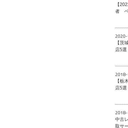
【20
者 
2020-
【茨
店5
2018-
【栃
店5
2018-
中古
取サ