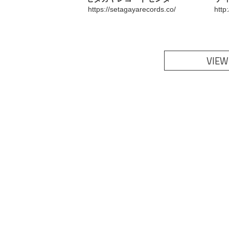
https://setagayarecords.co/
http
VIEW