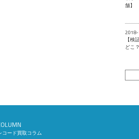
舗】
2018-
【検
どこ
COLUMN
レコード買取コラム