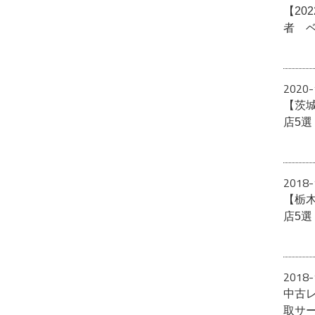
【20
者 
2020-
【茨
店5
2018-
【栃
店5
2018-
中古
取サ