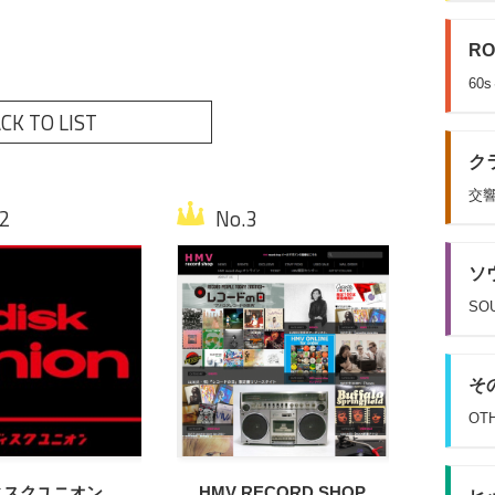
RO
60
CK TO LIST
クラ
交響
ソウ
SOU
その
OT
ィスクユニオン
HMV RECORD SHOP