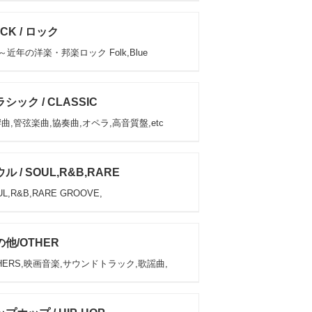
CK / ロック
s～近年の洋楽・邦楽ロック Folk,Blue
シック / CLASSIC
曲,管弦楽曲,協奏曲,オペラ,高音質盤,etc
ル / SOUL,R&B,RARE
L,R&B,RARE GROOVE,
他/OTHER
HERS,映画音楽,サウンドトラック,歌謡曲,