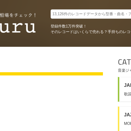
登録件数1万件突破！
そのレコードはいくらで売れる？
手持ちのレコ
CAT
音楽ジ
JA
歌謡
JA
MO