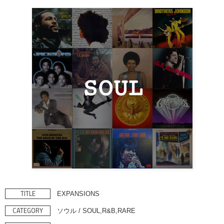
TITLE
EXPANSIONS
CATEGORY
ソウル / SOUL,R&B,RARE