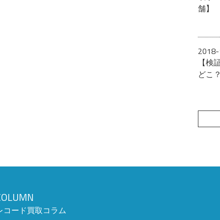
舗】
2018-
【検
どこ
COLUMN
レコード買取コラム