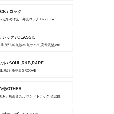
CK / ロック
s～近年の洋楽・邦楽ロック Folk,Blue
シック / CLASSIC
曲,管弦楽曲,協奏曲,オペラ,高音質盤,etc
ル / SOUL,R&B,RARE
L,R&B,RARE GROOVE,
他/OTHER
HERS,映画音楽,サウンドトラック,歌謡曲,