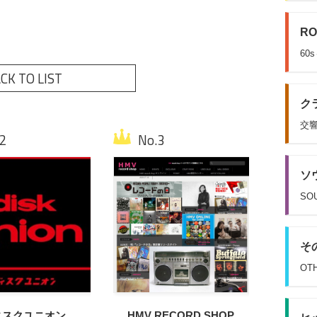
RO
60
CK TO LIST
クラ
交響
ソウ
SOU
その
OT
ィスクユニオン
HMV RECORD SHOP