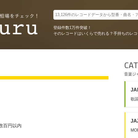
登録件数1万件突破！
そのレコードはいくらで売れる？
手持ちのレコ
CAT
音楽ジ
JA
歌謡
JA
そ 数百円以内
MO