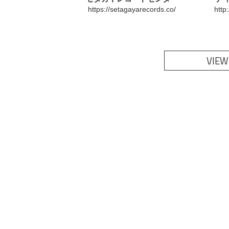
https://setagayarecords.co/
http
VIEW