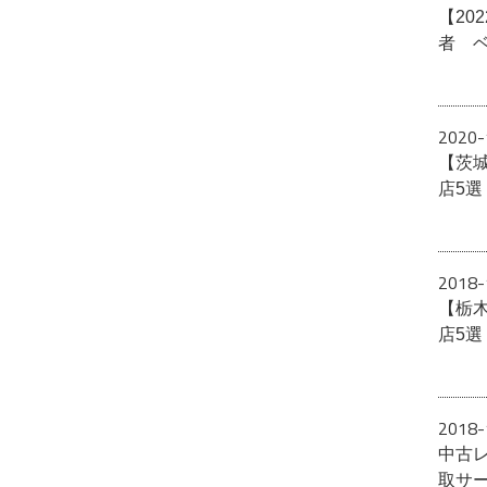
【20
者 
2020-
【茨
店5
2018-
【栃
店5
2018-
中古
取サ