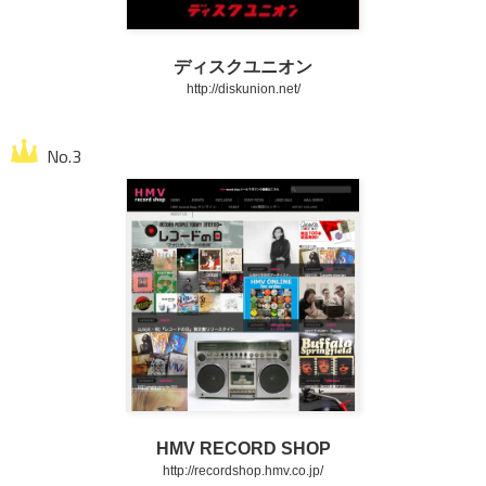
ディスクユニオン
http://diskunion.net/
HMV RECORD SHOP
http://recordshop.hmv.co.jp/