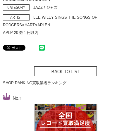
CATEGORY
JAZZ / ジャズ
ARTIST
LEE WILEY SINGS THE SONGS OF
RODGERS&HART&ARLEN
APLP-20 数百円以内
BACK TO LIST
SHOP RANKING
買取業者ランキング