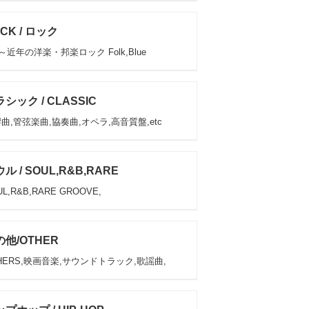
CK / ロック
s～近年の洋楽・邦楽ロック Folk,Blue
シック / CLASSIC
曲,管弦楽曲,協奏曲,オペラ,高音質盤,etc
ル / SOUL,R&B,RARE
L,R&B,RARE GROOVE,
他/OTHER
HERS,映画音楽,サウンドトラック,歌謡曲,