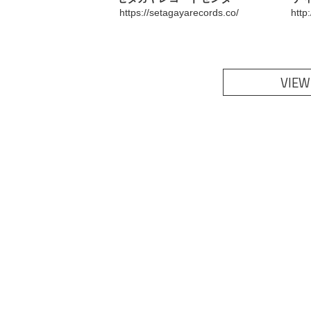
https://setagayarecords.co/
http
VIEW