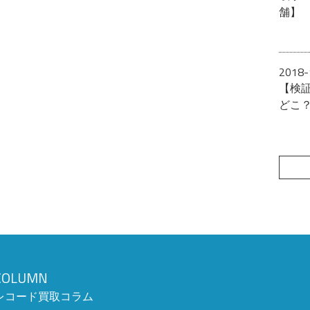
舗】
2018-
【検
どこ
COLUMN
レコード買取コラム