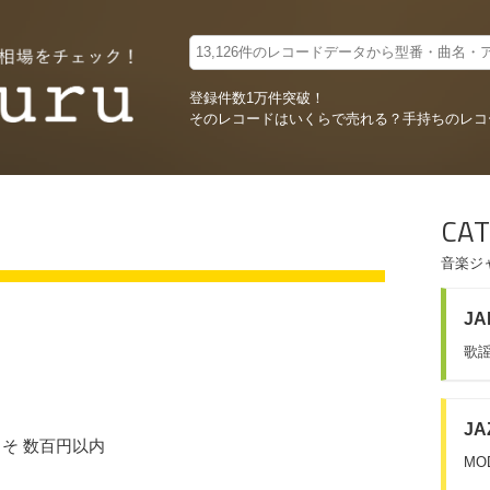
登録件数1万件突破！
そのレコードはいくらで売れる？
手持ちのレコ
CAT
音楽ジ
JA
歌謡
JA
およそ 数百円以内
MO