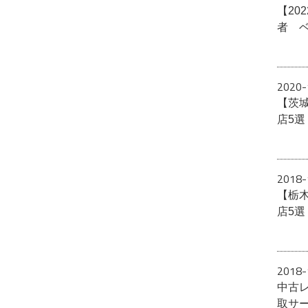
【20
者 
2020-
【茨
店5
2018-
【栃
店5
2018-
中古
取サ