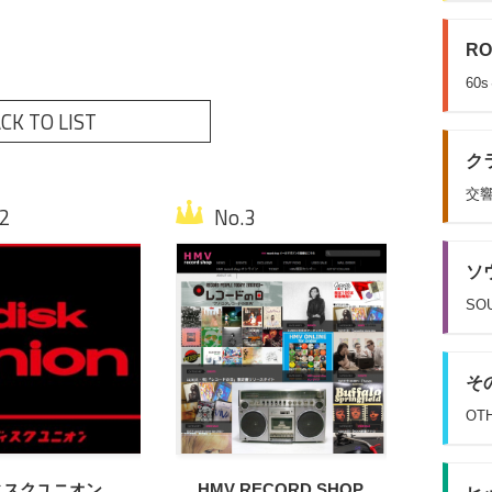
RO
60
CK TO LIST
クラ
交響
ソウ
SOU
その
OT
ィスクユニオン
HMV RECORD SHOP