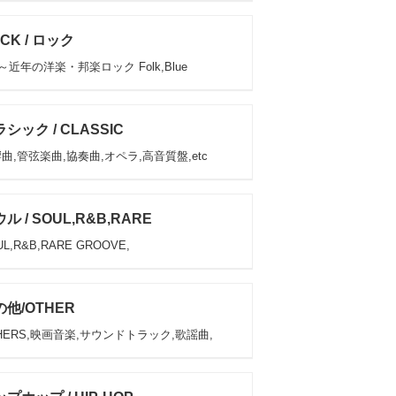
CK / ロック
s～近年の洋楽・邦楽ロック Folk,Blue
シック / CLASSIC
曲,管弦楽曲,協奏曲,オペラ,高音質盤,etc
ル / SOUL,R&B,RARE
L,R&B,RARE GROOVE,
他/OTHER
HERS,映画音楽,サウンドトラック,歌謡曲,