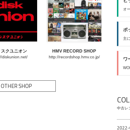
ヒッ
オー
ポッ
主に
ィスクユニオン
HMV RECORD SHOP
://diskunion.net/
http://recordshop.hmv.co.jp/
ワ
WO
 OTHER SHOP
CO
中古レ
2022-