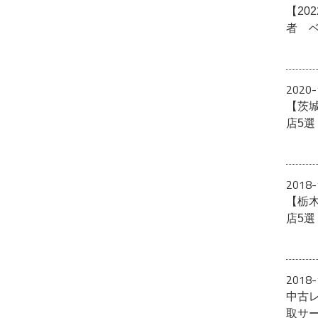
【20
者 
2020-
【茨
店5
2018-
【栃
店5
2018-
中古
取サ