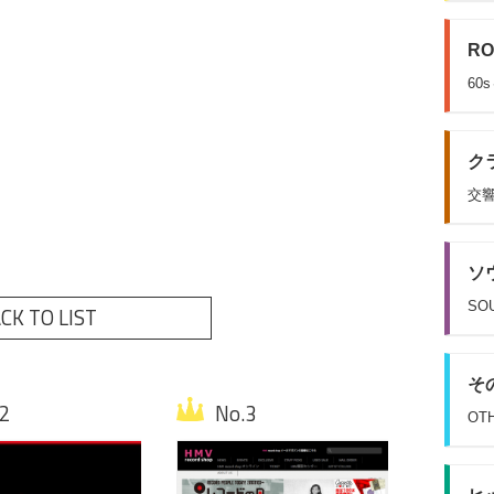
RO
60
クラ
交響
ソウ
SOU
CK TO LIST
その
OT