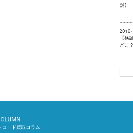
舗】
2018-
【検
どこ
COLUMN
レコード買取コラム