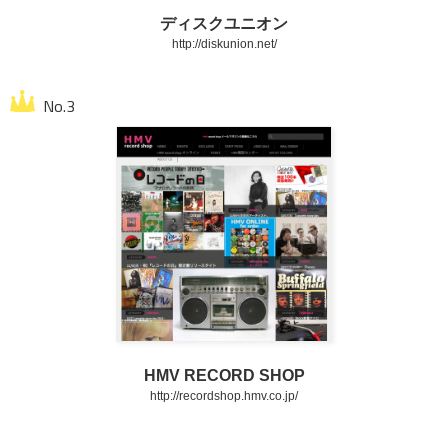
ディスクユニオン
http://diskunion.net/
HMV RECORD SHOP
http://recordshop.hmv.co.jp/